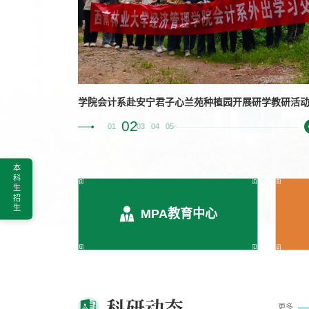
开展研学教研活动
03
01
02
04
05
本科生招生
MPA教育中心
科研动态
更多