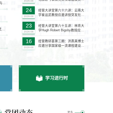
2026-06
校际交流拓思路 经管党建话未来｜福建农林大学经济与管理学院与我院开展党建工作交流会
通知
24
经管大讲堂第六十六讲：云南大
学崔运武教授应邀讲授突发社会
2026-06
安全事件处置
23
经管大讲堂第六十五讲：林肯大
何蕾博士赴会泽县钟屏街道调研易地搬迁多民族互嵌式社区治理
学Hugh Robert Bigsby教授应邀
2026-06
讲授 Same Science, Different
何蕾博士赴会泽县钟屏街道调研易地搬迁多民族互
Context：Why Collaboration
16
经管教研荟第三期：洪燕真博士
Matters
应邀分享国家级一流课程建设经
2026-06
验
学习进行时
党团动态
更多