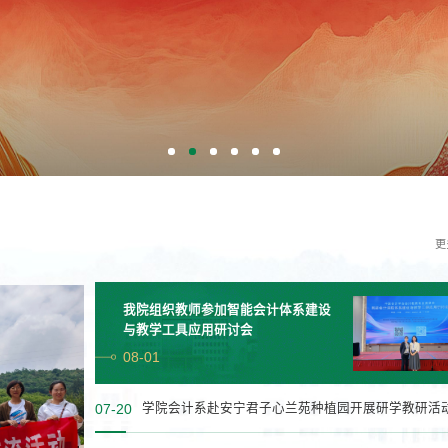
更
13
我院组织教师参加智能会计体系建设
2026-07
与教学工具应用研讨会
08-01
07-20
学院会计系赴安宁君子心兰苑种植园开展研学教研活