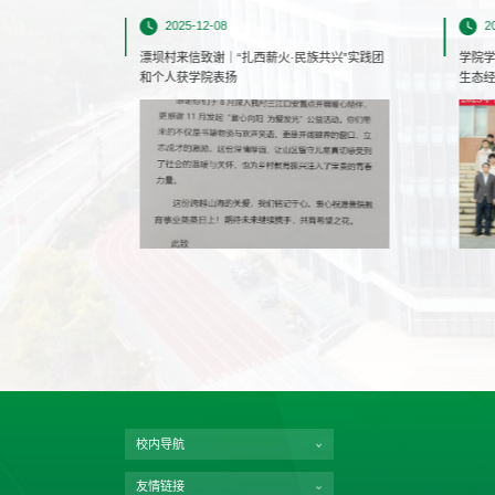
2025-12-08
2
院校税收风险管
漂坝村来信致谢｜“扎西薪火·民族共兴”实践团
学院学
和个人获学院表扬
生态
校内导航
友情链接