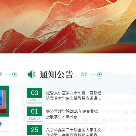
通知公告
多
更多
13
03
经管大讲堂第六十七讲：首都经
济贸易大学麻宝斌教授应邀讲授
2026-07
2026-07
领导力提升之道
01
经济管理学院2026年转专业拟
接收学生名单公示
2026-07
动
25
关于举办第二十届全国大学生文
化旅游与会展竞赛校级选拔赛的