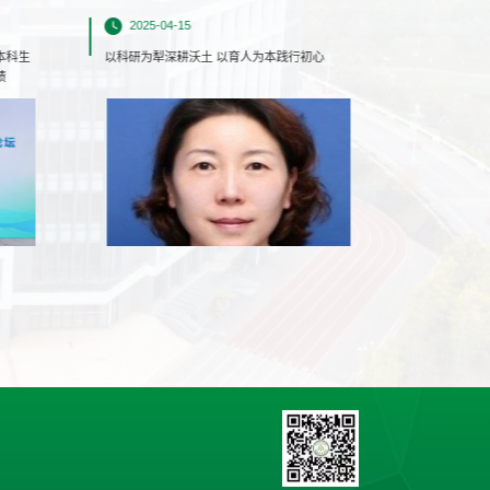
2025-04-15
2025-04
本科生
以科研为犁深耕沃土 以育人为本践行初心
【我 · 在
绩