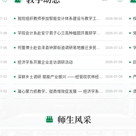
我院组织教师参加智能会计体系建设与教学工具应用研讨会
07-13
2026-08-01
学院会计系赴安宁君子心兰苑种植园开展研学教研活动
07-08
2026-07-20
何蕾博士赴会泽县钟屏街道调研易地搬迁多民族互嵌式社区治理
07-06
2026-07-13
经济学系开展企业走访调研活动
07-06
2026-07-09
深耕乡土调研 赋能产业振兴 ——经管院农林经济管理系开展专业实习
07-01
2026-07-09
凝心聚力抓教学，提质增效促发展 — 经济学系召开期末教研工作会
07-01
2026-07-03
师生风采