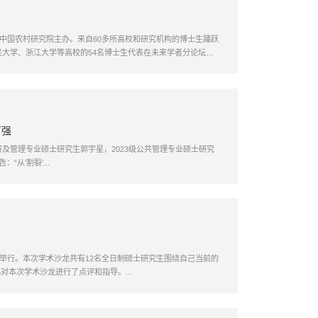
学中国农村研究院主办。来自60多所高校和研究机构的博士生踊跃
民大学、浙江大学等高校的54名博士生代表在未来学者分论坛宣
百强
济及管理专业硕士研究生郭宇星，2023级公共管理专业硕士研究
从‘割裂’...
心举行。本次学术沙龙共有12名全日制硕士研究生围绕自己当前的
本次学术沙龙进行了点评和指导。...